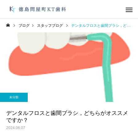
ブログ
スタッフブログ
デンタルフロスと歯間ブラシ，どちらがオススメですか？
デュアルホワイトニン
ガムピーリ
グ
未分類
未分類
オーラルフレイル
お手軽にむし歯、歯周
未分類
防を！
オフィスホワイトニン
ブライダルメ
グ
デンタルフロスと歯間ブラシ，どちらがオススメ
ですか？
2024.06.07