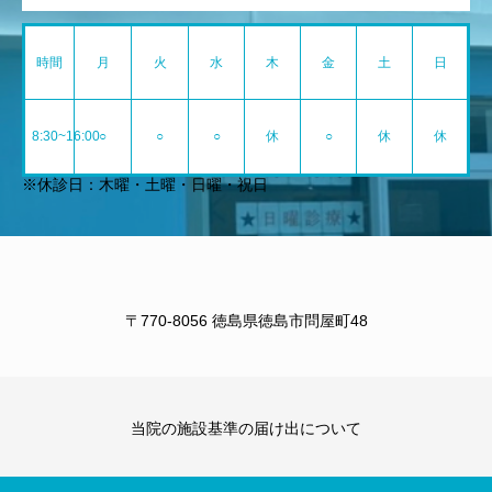
時間
月
火
水
木
金
土
日
8:30~16:00
○
○
○
休
○
休
休
※休診日：木曜・土曜・日曜・祝日
〒770-8056 徳島県徳島市問屋町48
当院の施設基準の届け出について