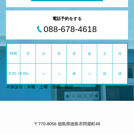
電話予約をする
088-678-4618
時間
月
火
水
木
金
土
日
8:30~16:00
○
○
○
休
○
休
休
※休診日：木曜・土曜・日曜・祝日
〒770-8056 徳島県徳島市問屋町48