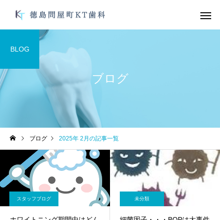
BLOG
ブログ
デュアルホワイトニン
ガムピーリ
グ
未分類
未分類
ブログ
2025年 2月の記事一覧
オーラルフレイル
お手軽にむし歯、歯周
防を！
オフィスホワイトニン
ブライダルメ
グ
スタッフブログ
未分類
ホワイトニング期間中はどん
細菌因子・・・BOPは大事件