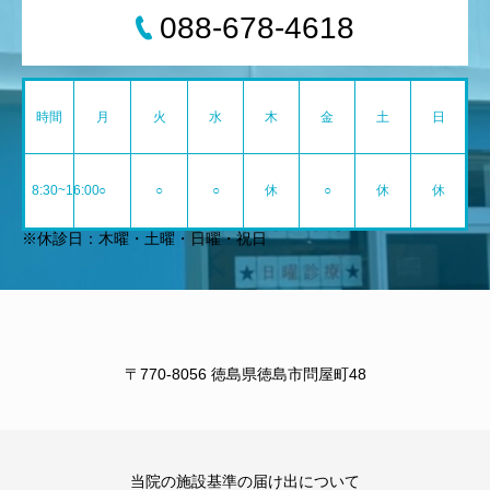
088-678-4618
時間
月
火
水
木
金
土
日
8:30~16:00
○
○
○
休
○
休
休
※休診日：木曜・土曜・日曜・祝日
〒770-8056 徳島県徳島市問屋町48
当院の施設基準の届け出について