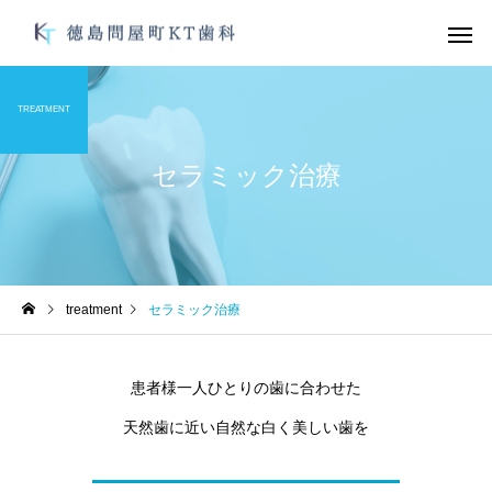
TREATMENT
セラミック治療
デュアルホワイトニン
ガムピーリ
グ
未分類
未分類
treatment
セラミック治療
オーラルフレイル
お手軽にむし歯、歯周
防を！
オフィスホワイトニン
ブライダルメ
患者様一人ひとりの歯に合わせた
グ
天然歯に近い自然な白く美しい歯を