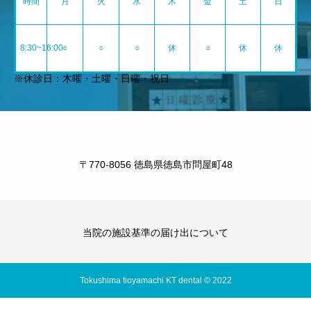
時間
月
火
水
木
金
土
日
8:30~16:00
○
○
○
休
○
休
休
※休診日：木曜・土曜・日曜・祝日
〒770-8056 徳島県徳島市問屋町48
当院の施設基準の届け出について
Tokushima tioyamachi KT dental © 2022