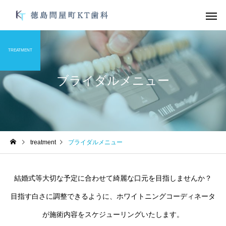
TREATMENT
ブライダルメニュー
デュアルホワイトニン
ガムピーリ
グ
未分類
未分類
treatment
ブライダルメニュー
オーラルフレイル
お手軽にむし歯、歯周
防を！
オフィスホワイトニン
ブライダルメ
結婚式等大切な予定に合わせて綺麗な口元を目指しませんか？
グ
目指す白さに調整できるように、ホワイトニングコーディネータ
が施術内容をスケジューリングいたします。