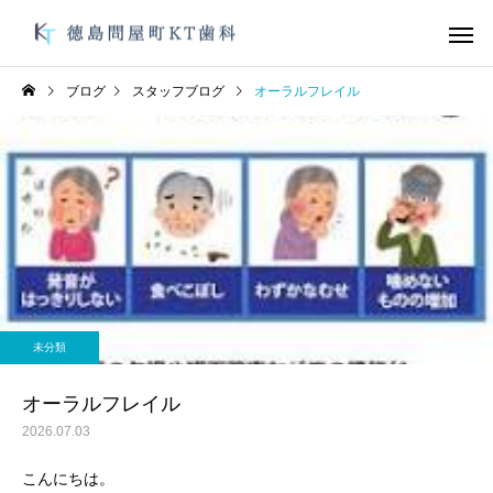
ブログ
スタッフブログ
オーラルフレイル
デュアルホワイトニン
ガムピーリ
グ
未分類
未分類
オーラルフレイル
お手軽にむし歯、歯周
未分類
防を！
オフィスホワイトニン
ブライダルメ
グ
オーラルフレイル
2026.07.03
こんにちは。