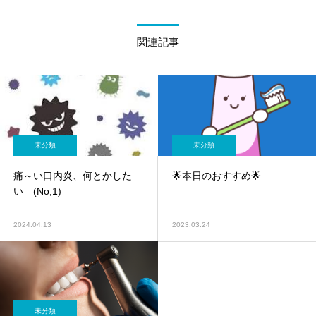
関連記事
未分類
未分類
痛～い口内炎、何とかした
🌟本日のおすすめ🌟
い (No,1)
2024.04.13
2023.03.24
未分類