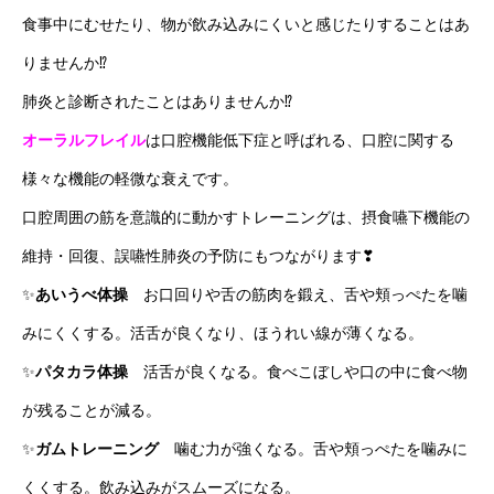
食事中にむせたり、物が飲み込みにくいと感じたりすることはあ
りませんか⁉
肺炎と診断されたことはありませんか⁉
オーラルフレイル
は口腔機能低下症と呼ばれる、口腔に関する
様々な機能の軽微な衰えです。
口腔周囲の筋を意識的に動かすトレーニングは、摂食嚥下機能の
維持・回復、誤嚥性肺炎の予防にもつながります❣
✨
あいうべ体操
お口回りや舌の筋肉を鍛え、舌や頬っぺたを噛
みにくくする。活舌が良くなり、ほうれい線が薄くなる。
✨
パタカラ体操
活舌が良くなる。食べこぼしや口の中に食べ物
が残ることが減る。
✨
ガムトレーニング
噛む力が強くなる。舌や頬っぺたを噛みに
くくする。飲み込みがスムーズになる。