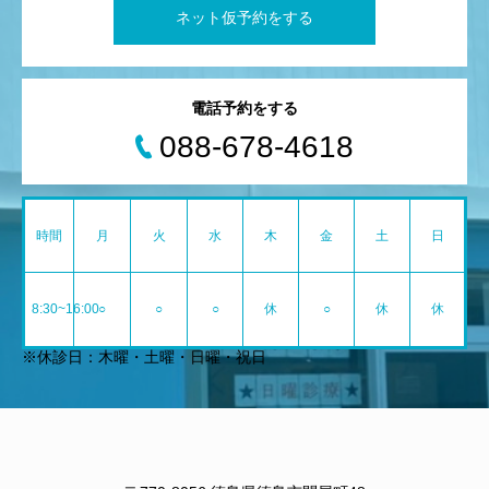
ネット仮予約をする
電話予約をする
088-678-4618
時間
月
火
水
木
金
土
日
8:30~16:00
○
○
○
休
○
休
休
※休診日：木曜・土曜・日曜・祝日