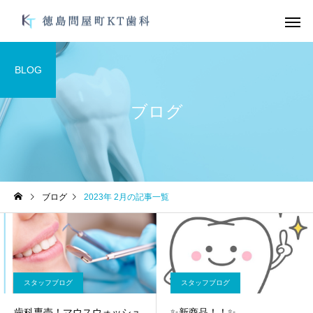
BLOG
ブログ
デュアルホワイトニン
ガムピーリ
グ
未分類
未分類
ブログ
2023年 2月の記事一覧
オーラルフレイル
お手軽にむし歯、歯周
防を！
オフィスホワイトニン
ブライダルメ
グ
スタッフブログ
スタッフブログ
歯科専売！マウスウォッシュ
✨新商品！！✨