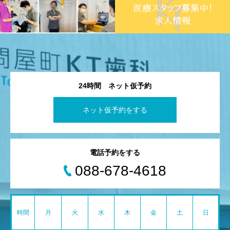
24時間 ネット仮予約
ネット仮予約をする
電話予約をする
088-678-4618
時間
月
火
水
木
金
土
日