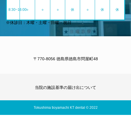
8:30~16:00
○
○
○
休
○
休
休
※休診日：木曜・土曜・日曜・祝日
〒770-8056 徳島県徳島市問屋町48
当院の施設基準の届け出について
Tokushima tioyamachi KT dental © 2022