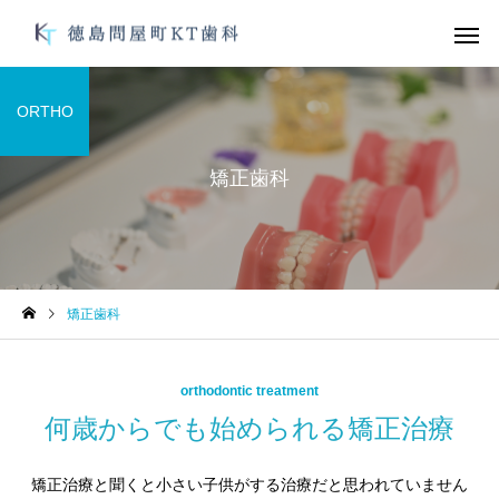
ORTHO
矯正歯科
デュアルホワイトニン
ガムピーリ
グ
未分類
未分類
矯正歯科
オーラルフレイル
お手軽にむし歯、歯周
防を！
オフィスホワイトニン
ブライダルメ
orthodontic treatment
グ
何歳からでも始められる矯正治療
矯正治療と聞くと小さい子供がする治療だと思われていません