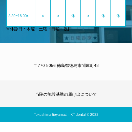
8:30~16:00
○
○
○
休
○
休
休
※休診日：木曜・土曜・日曜・祝日
〒770-8056 徳島県徳島市問屋町48
当院の施設基準の届け出について
Tokushima tioyamachi KT dental © 2022