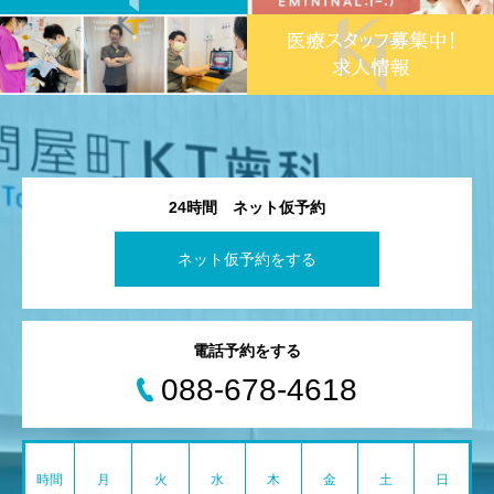
24時間 ネット仮予約
ネット仮予約をする
電話予約をする
088-678-4618
時間
月
火
水
木
金
土
日