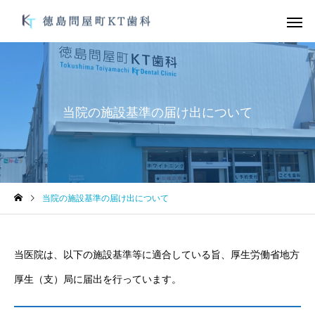
当院の施設基準の届け出について
デュアルホワイトニン
ガムピーリ
グ
未分類
未分類
当院の施設基準の届け出について
オーラルフレイル
お手軽にむし歯、歯周
防を！
オフィスホワイトニン
ブライダルメ
グ
当医院は、以下の施設基準等に適合している旨、厚生労働省地方
厚生（支）局に届出を行っています。