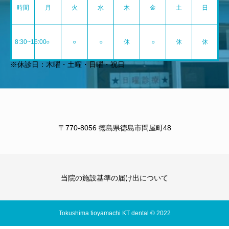
時間
月
火
水
木
金
土
日
8:30~16:00
○
○
○
休
○
休
休
※休診日：木曜・土曜・日曜・祝日
〒770-8056 徳島県徳島市問屋町48
当院の施設基準の届け出について
Tokushima tioyamachi KT dental © 2022