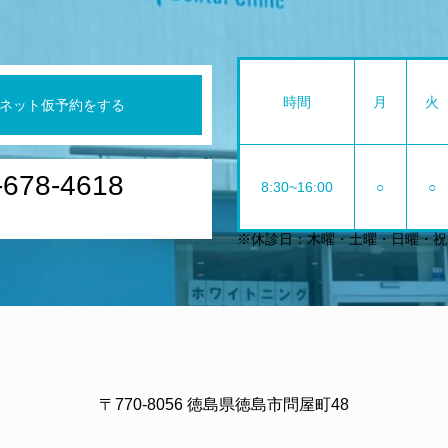
時間
月
火
ネット仮予約をする
-678-4618
8:30~16:00
○
○
※休診日：木曜・土曜・日曜・祝
〒770-8056 徳島県徳島市問屋町48