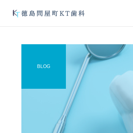
デュアルホワイトニン
BLOG
グ
未分類
未分類
カリエスコントロールQ＆
オーラルフレイル
A(カリエス………虫歯)
オフィスホワイトニン
グ