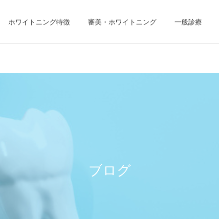
ホワイトニング特徴
審美・ホワイトニング
一般診療
ガムピーリング
セラミック治
未分類
未分類
お手軽にむし歯、歯周病予
ICON治療
防を！
ブログ
ブライダルメニュー
ホームホワイトニ