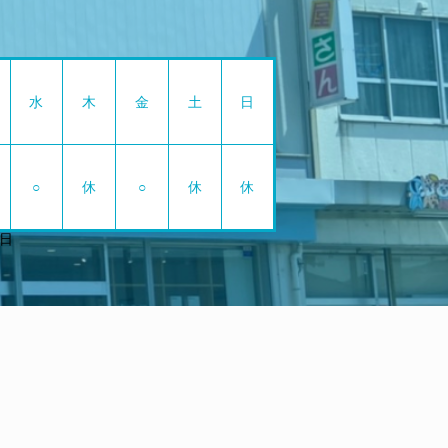
水
木
金
土
日
○
休
○
休
休
日