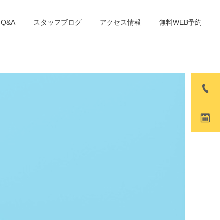
Q&A
スタッフブログ
アクセス情報
無料WEB予約
詳細を見る
療
PMTC
未分類
未分類
ホワイトニング
ICON(ホワイトスポット)治
療
ング
リップエステ