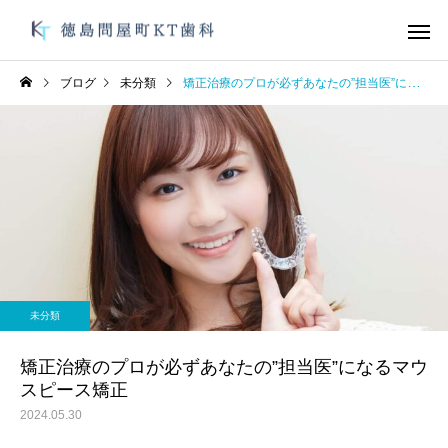
ブログ
未分類
矯正治療のプロが必ずあなたの”担当医”になるマウスピース矯正
デュアルホワイトニン
ガムピーリ
グ
未分類
未分類
オーラルフレイル
お手軽にむし歯、歯周
未分類
防を！
オフィスホワイトニン
ブライダルメ
グ
矯正治療のプロが必ずあなたの”担当医”になるマウ
スピース矯正
2024.05.30