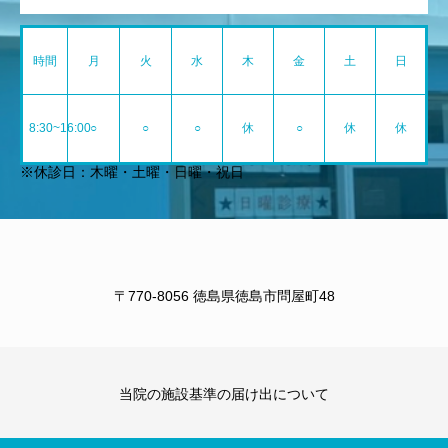
時間
月
火
水
木
金
土
日
8:30~16:00
○
○
○
休
○
休
休
※休診日：木曜・土曜・日曜・祝日
〒770-8056 徳島県徳島市問屋町48
当院の施設基準の届け出について