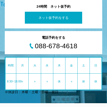
24時間 ネット仮予約
ネット仮予約をする
電話予約をする
088-678-4618
時間
月
火
水
木
金
土
日
8:30~16:00
○
○
○
休
○
休
休
※休診日：木曜・土曜・日曜・祝日