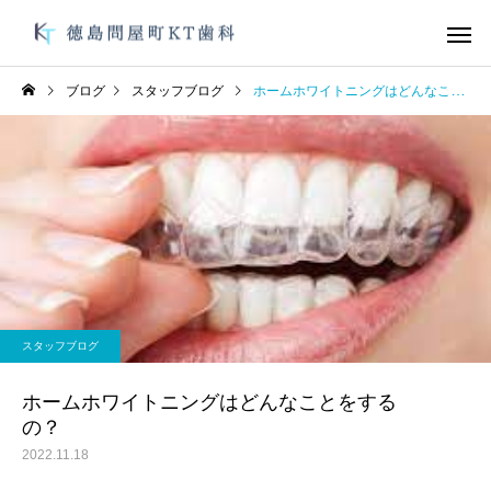
ブログ
スタッフブログ
ホームホワイトニングはどんなことをするの？
デュアルホワイトニン
ガムピーリ
グ
未分類
未分類
オーラルフレイル
お手軽にむし歯、歯周
スタッフブログ
防を！
オフィスホワイトニン
ブライダルメ
グ
ホームホワイトニングはどんなことをする
の？
2022.11.18