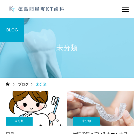
BLOG
未分類
デュアルホワイトニン
ガムピーリ
グ
未分類
未分類
ブログ
未分類
オーラルフレイル
お手軽にむし歯、歯周
防を！
オフィスホワイトニン
ブライダルメ
グ
未分類
未分類
口臭
当院で使っているホームホワ