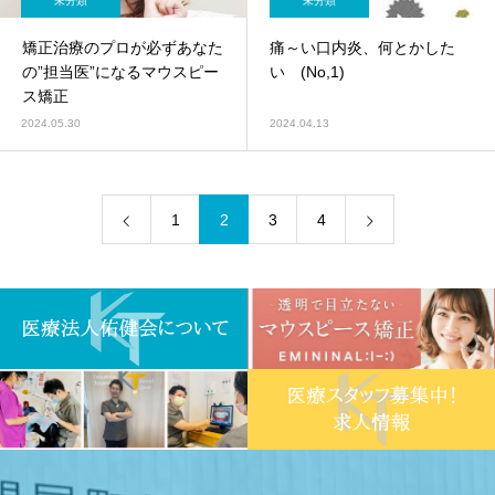
未分類
未分類
矯正治療のプロが必ずあなた
痛～い口内炎、何とかした
の”担当医”になるマウスピー
い (No,1)
ス矯正
2024.05.30
2024.04.13
1
2
3
4