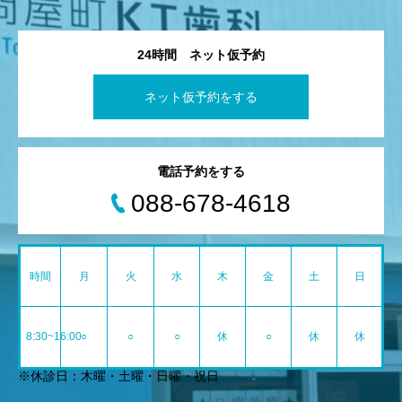
24時間 ネット仮予約
ネット仮予約をする
電話予約をする
088-678-4618
時間
月
火
水
木
金
土
日
8:30~16:00
○
○
○
休
○
休
休
※休診日：木曜・土曜・日曜・祝日